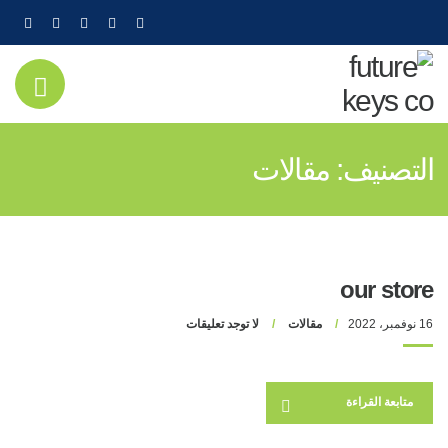
عر
قائم
التصنيف:
مقالات
المو
our store
16 نوفمبر، 2022
مقالات
لا توجد تعليقات
متابعة القراءة